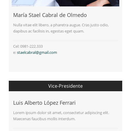
María Stael Cabral de Olmedo
Nulla vitae elit libero, a pharetra augue. Cras justo odio,
dapibus ac facilisis in, egestas eget quam.
Cel: 0981-222.333
e:
staelcabral@gmail.com
Vice-Presidente
Luis Alberto López Ferrari
Lorem ipsum dolor sit amet, consectetur adipiscing elit.
Maecenas faucibus mollis interdum.