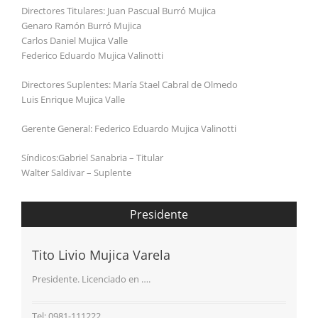
Directores Titulares: Juan Pascual Burró Mujica
Genaro Ramón Burró Mujica
Carlos Daniel Mujica Valle
Federico Eduardo Mujica Valinotti
Directores Suplentes: María Stael Cabral de Olmedo
Luis Enrique Mujica Valle
Gerente General: Federico Eduardo Mujica Valinotti
Síndicos:Gabriel Sanabria – Titular
Walter Saldivar – Suplente
Presidente
Tito Livio Mujica Varela
Presidente. Licenciado en ….
Tel: 0981-111222